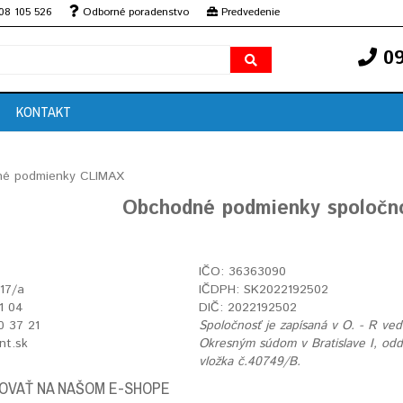
08 105 526
Odborné poradenstvo
Predvedenie
09
KONTAKT
é podmienky CLIMAX
Obchodné podmienky spoločnos
IČO: 36363090
 17/a
IČDPH: SK2022192502
1 04
DIČ: 2022192502
10 37 21
Spoločnosť je zapísaná v O. - R v
nt.sk
Okresným súdom v Bratislave I, oddi
vložka č.40749/B.
OVAŤ NA NAŠOM E-SHOPE