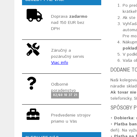
Po pre
krátkeh
Doprava
zadarmo
Ak ste 
nad 150 EUR bez
Vyhľada
DPH
automa
Pre mož
Nákupn
poklad
Záručný a
V podk
pozáručný servis
Vaša o
Viac info
DODANIE T
Naši kolegov
Odborné
náradie skla
poradenstvo
Ak tovar nie
02/60 10 37 21
telefonicky,
SPÔSOBY P
Predvedenie strojov
• Dobierka:
ú
priamo u Vás
• Platba ba
deň). Na vyž
• Platba na 