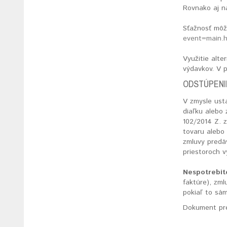
Rovnako aj n
Sťažnosť môž
event=main.
Využitie alt
výdavkov. V 
ODSTÚPENI
V zmysle usta
diaľku alebo
102/2014 Z. 
tovaru alebo 
zmluvy predá
priestoroch 
Nespotrebit
faktúre), zm
pokiaľ to sá
Dokument pre