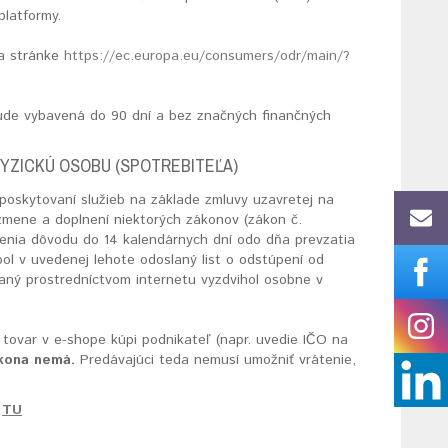
latformy.
na stránke
https://ec.europa.eu/consumers/odr/main/?
 bude vybavená do 90 dní a bez značných finančných
YZICKÚ OSOBU (SPOTREBITEĽA)
poskytovaní služieb na základe zmluvy uzavretej na
zmene a doplnení niektorých zákonov (zákon č.
denia dôvodu do 14 kalendárnych dní odo dňa prevzatia
bol v uvedenej lehote odoslaný list o odstúpení od
naný prostredníctvom internetu vyzdvihol osobne v
 tovar v e-shope kúpi podnikateľ (napr. uvedie IČO na
ákona nemá
.
Predávajúci teda nemusí umožniť vrátenie,
e
TU