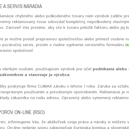
 A SERVIS NÁRADIA
klamácie chybného alebo poškodeného tovaru nám výrobok zašlite pr
povinný reklamovaný tovar odovzdať kompletný, nepoškodený vlastným 
. Zároveň Vás prosíme, aby ste k tovaru priložili faktúru alebo jej 
is je možné poslať prepravnou spoločnosťou alebo priniesť osobne na 
 pozáručný servis, prosím o riadne vyplnenie servisného formuláru (
n
pravnú spoločnosť.
 všetkým osobám, používajúcim výrobok pre účel
podnikania alebo
zákonníkom a stanovuje ju výrobca.
obky poskytuje firma CLIMAX záruku v lehote 1 roka. Záruka sa vzťa
nesprávnym používaním a prirodzeným opotrebením. Reklamácie je nu
áklady zákazníka na našu adresu. Opravený alebo vymenený reklamo
POROV ON-LINE (RSO)
íci, informujeme Vás, že akékoľvek svoje práva a nároky si môžete v
ru. On-line riešenie sporu zabezpečuje Európska komisia a slovenské