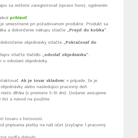
jov sa môžete zaregistrovať (vpravo hore), vyplnením
ekcií
prihlásiť
.
é je umiestnené pri požadovanom produkte. Produkt sa
šíka a dokončenie nákupu stlačte
„Prejsť do košíka“
.
e dokončenie objednávky stlačte
„Pokračovať do
ajov stlačte tlačidlo
„odoslať objednávku“.
 o odoslaní objednávky.
ntaktovať.
Ak je tovar skladom:
v prípade, že je
 objednávky alebo nasledujúci pracovný deň.
niečo dlhšia (v priemere 5-10 dní). Dodanie avizujeme
list a návod na použitie.
tí tovaru v hotovosti.
od pripísania platby na náš účet (zvyčajne 1 pracovný
ktúr podľa dohody.