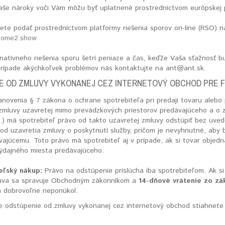
aše nároky voči Vám môžu byť uplatnené prostredníctvom európskej p
ete podať prostredníctvom platformy riešenia sporov on-line (RSO) 
home2.show
ernatívneho riešenia sporu šetrí peniaze a čas, keďže Vaša sťažnosť
prípade akýchkoľvek problémov nás kontaktujte na ant@ant.sk.
E OD ZMLUVY VYKONANEJ CEZ INTERNETOVÝ OBCHOD PRE F
novenia § 7 zákona o ochrane spotrebiteľa pri predaji tovaru alebo 
 zmluvy uzavretej mimo prevádzkových priestorov predávajúceho a o 
z.) má spotrebiteľ právo od takto uzavretej zmluvy odstúpiť bez uve
od uzavretia zmluvy o poskytnutí služby, pričom je nevyhnutné, aby 
vajúcemu. Toto právo má spotrebiteľ aj v prípade, ak si tovar objed
výdajného miesta predávajúceho.
eľský nákup:
Právo na odstúpenie prislúcha iba spotrebiteľom. Ak si
luva sa spravuje Obchodným zákonníkom a
14-dňové vrátenie zo z
m dobrovoľne neponúkol.
 odstúpenie od zmluvy vykonanej cez internetový obchod stiahnet