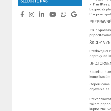
SLEDUJTE NÁS:
• TrustPay p
bezpečnú pla
Pre prvú spo
PREPRAVNÉ
Pri objednáv
pripočítavam
ŠKODY VZN
Predávajúci 
dopravy od k
UPOZORNEN
Zásielku, kto
komplikáciám 
Odporúčame sk
objavenia sa
Prevádzkovat
takom prípad
kúpna zmluva