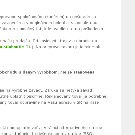
epravnou spoločnosťou (kuriérom) na našu adresu.
zavinením a v originálnom balení aj s kompletnou
kópiu a reklamačný list, kde uvediete druh poškodenia.
našu predajňu. Pri zasielaní strojov a náradie na
a stiahnutie TU
). Na prepravu tovaru je ideálne ak
 obchodu s daným výrobkom, nie je stanovená
huje na výrobné závady. Záruka sa netýka závad
tné uplatniť písomne. Reklamovaný tovar je potrebné
vaný tovar dopravíme na Vašu adresu v SR na naše
oči nám uplatňovať aj v rámci alternatívneho on-line
 kontaktné miesto riešenia sporov on-line (RSO).