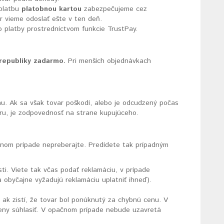
 platbu
platobnou kartou
zabezpečujeme cez
r vieme odoslať ešte v ten deň.
 platby prostredníctvom funkcie TrustPay.
 republiky zadarmo.
Pri menších objednávkach
u. Ak sa však tovar poškodí, alebo je odcudzený počas
ru, je zodpovednosť na strane kupujúceho.
adnom prípade nepreberajte. Predídete tak prípadným
i. Viete tak včas podať reklamáciu, v prípade
 obyčajne vyžadujú reklamáciu uplatniť ihneď).
ak zistí, že tovar bol ponúknutý za chybnú cenu. V
eny súhlasiť. V opačnom prípade nebude uzavretá