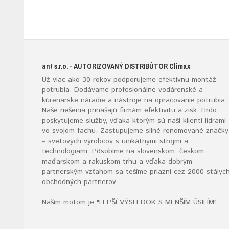
ant s.r.o.
- AUTORIZOVANÝ DISTRIBÚTOR
Climax
Už viac ako 30 rokov podporujeme efektívnu montáž
potrubia. Dodávame profesionálne vodárenské a
kúrenárske náradie a nástroje na opracovanie potrubia.
Naše riešenia prinášajú firmám efektivitu a zisk. Hrdo
poskytujeme služby, vďaka ktorým sú naši klienti lídrami
vo svojom fachu. Zastupujeme silné renomované značky
– svetových výrobcov s unikátnymi strojmi a
technológiami. Pôsobíme na slovenskom, českom,
maďarskom a rakúskom trhu a vďaka dobrým
partnerským vzťahom sa tešíme priazni cez 2000 stályc
obchodných partnerov.
Naším motom je "LEPŠÍ VÝSLEDOK S MENŠÍM ÚSILÍM".