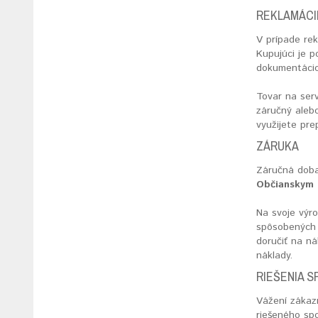
REKLAMÁCIE
V prípade re
Kupujúci je 
dokumentáciou
Tovar na serv
záručný alebo
využijete pre
ZÁRUKA
Záručná doba
Občianskym 
Na svoje výr
spôsobených 
doručiť na n
náklady.
RIEŠENIA S
Vážení zákazn
riešeného spo