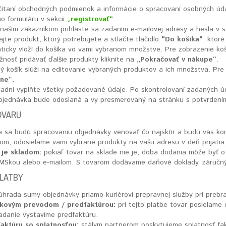
čítaní obchodných podmienok a informácie o spracovaní osobných úda
o formuláru v sekcii
„registrovať“
.
naším zákazníkom prihláste sa zadaním e-mailovej adresy a hesla v s
jte produkt, ktorý potrebujete a stlačte tlačidlo
"Do košika"
, ktor
ticky vloží do košíka vo vami vybranom množstve. Pre zobrazenie ko
nosť pridávať ďalšie produkty kliknite na
„Pokračovať v nákupe“
.
ý košík slúži na editovanie vybraných produktov a ich množstva. Pr
ne“.
ladni vyplňte všetky požadované údaje. Po skontrolovaní zadaných úd
bjednávka bude odoslaná a vy presmerovaný na stránku s potvrdením
OVARU
ia sa budú spracovaniu objednávky venovať čo najskôr a budú vás ko
dom, odosielame vami vybrané produkty na vašu adresu v deň prijatia
 je skladom:
pokiaľ tovar na sklade nie je, doba dodania môže byť o 
 SMSkou alebo e-mailom. S tovarom dodávame daňové doklady, záručný 
LATBY
hrada sumy objednávky priamo kuriérovi prepravnej služby pri prebra
nkovým prevodom / predfaktúrou:
pri tejto platbe tovar posielame 
iadanie vystavíme predfaktúru.
faktúru so splatnosťou:
stálym partnerom poskytujeme splatnosť fa