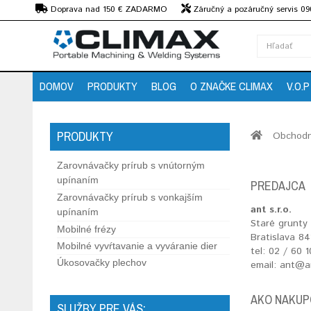
€
Doprava nad 150 € ZADARMO
Záručný a pozáručný servis 09
strojov
DOMOV
PRODUKTY
BLOG
O ZNAČKE CLIMAX
V.O.P
PRODUKTY
Obchodn
Zarovnávačky prírub s vnútorným
upínaním
PREDAJCA
Zarovnávačky prírub s vonkajším
ant s.r.o.
upínaním
Staré grunty
Mobilné frézy
Bratislava 84
Mobilné vyvŕtavanie a vyváranie dier
tel: 02 / 60 
Úkosovačky plechov
email: ant@a
AKO NAKUP
SLUŽBY PRE VÁS: