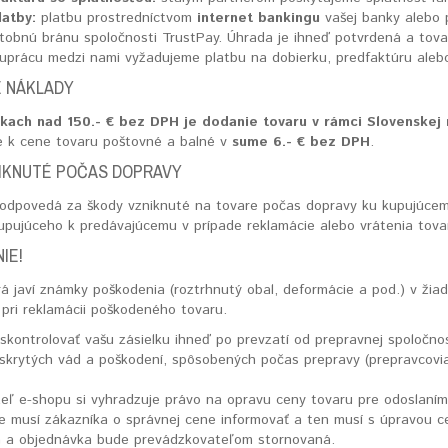
latby:
platbu prostredníctvom
internet bankingu
vašej banky alebo
tobnú bránu spoločnosti TrustPay. Úhrada je ihneď potvrdená a tova
luprácu medzi nami vyžadujeme platbu na dobierku, predfaktúru alebo
 NÁKLADY
kach nad 150.- € bez DPH je dodanie tovaru v rámci Slovenskej
e k cene tovaru poštovné a balné v
sume 6.- € bez DPH
.
IKNUTÉ POČAS DOPRAVY
zodpovedá za škody vzniknuté na tovare počas dopravy ku kupujúcem
upujúceho k predávajúcemu v prípade reklamácie alebo vrátenia tova
IE!
rá javí známky poškodenia (roztrhnutý obal, deformácie a pod.) v ži
pri reklamácii poškodeného tovaru.
ontrolovať vašu zásielku ihneď po prevzatí od prepravnej spoločnost
 skrytých vád a poškodení, spôsobených počas prepravy (prepravcovia
eľ e-shopu si vyhradzuje právo na opravu ceny tovaru pre odoslaním 
e musí zákazníka o správnej cene informovať a ten musí s úpravou c
 a objednávka bude prevádzkovateľom stornovaná.